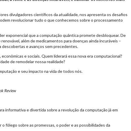
res divulgadores científicos da atualidade, nos apresenta os desafios
 podem revolucionar tudo o que conhecemos sobre o processamento
oder exponencial que a computação quântica promete desbloquear. De
 e renovável, além de medicamentos para doenças ainda incuráveis
–
ara descobertas e avanços sem precedentes.
as, econômicas e sociais. Quem liderará essa nova era computacional?
cidade de remodelar nossa realidade?
omputação e seu impacto na vida de todos nós.
ok Review
ura informativa e divertida sobre a revolução da computação já em
 o fôlego sobre as promessas, o poder e as possibilidades da