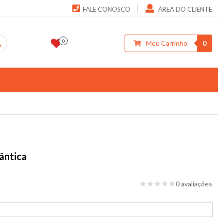
FALE CONOSCO
ÁREA DO CLIENTE
0
Meu Carrinho
0
ântica
0 avaliações