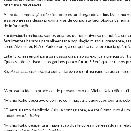
obscuros da ciência.
A era da computação clássica pode estar chegando ao fim. Mas uma nov
e as promessas dessa próxima grande conquista tecnológica da huma
de informações.
Em
Revolução quântica
, somos guiados por um universo de qubits, sup
fertilizantes baratos para alimentar a população mundial crescente, 
como Alzheimer, ELA e Parkinson
–
, a conquista da supremacia quânti
Este livro, essencial para os nossos dias, não só explica a ciência p
Quais serão os riscos e os ganhos para o futuro? Será que estamos pr
Revolução quântica
, escrita com a clareza e o entusiasmo característi
“A prosa lúcida e o processo de pensamento de Michio Kaku dão muito
“Michio Kaku descreve e corrige com maestria equívocos comuns sobr
“O entusiasmo de Michio Kaku é contagiante, e este último livro é um 
andamento.”
– Kirkus
“Michio Kaku desperta a imaginação dos leitores interessados na relaç
computação quântica.”
– Booklist