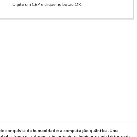
Digite um CEP e clique no botão OK.
nde conquista da humanidade:
a computação quântica. Uma
bal, a fome e as doenças incuráveis, e iluminar os mistérios mais