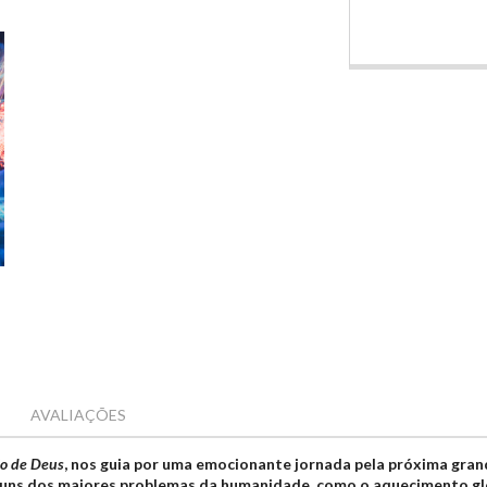
AVALIAÇÕES
o de Deus
, nos guia por uma emocionante jornada pela próxima gra
 alguns dos maiores problemas da humanidade, como o aquecimento glo