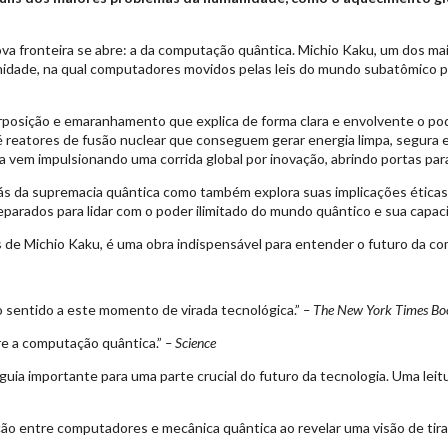
a fronteira se abre: a da computação quântica. Michio Kaku, um dos maio
nidade, na qual computadores movidos pelas leis do mundo subatômico
erposição e emaranhamento que explica de forma clara e envolvente o p
até reatores de fusão nuclear que conseguem gerar energia limpa, segura
ca vem impulsionando uma corrida global por inovação, abrindo portas p
or trás da supremacia quântica como também explora suas implicações étic
eparados para lidar com o poder ilimitado do mundo quântico e sua capa
cos de Michio Kaku, é uma obra indispensável para entender o futuro da c
 sentido a este momento de virada tecnológica.”
– The New York Times Bo
e a computação quântica.”
– Science
guia importante para uma parte crucial do futuro da tecnologia. Uma leit
ão entre computadores e mecânica quântica ao revelar uma visão de tirar