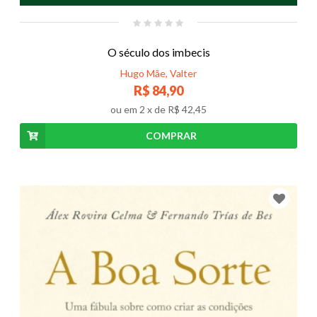
O século dos imbecis
Hugo Mãe, Valter
R$ 84,90
ou em
2
x de
R$ 42,45
COMPRAR