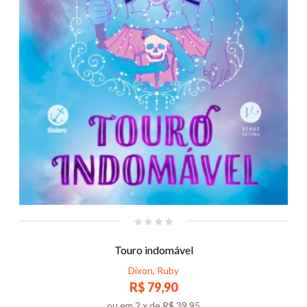
Touro indomável
Dixon, Ruby
R$ 79,90
ou em
2
x de
R$ 39,95