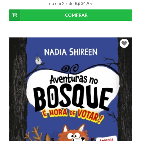
ou em
2
x de
R$ 34,95
COMPRAR