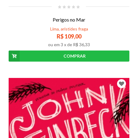
Perigos no Mar
Lima, aristides fraga
R$ 109,00
ou em
3
x de
R$ 36,33
COMPRAR