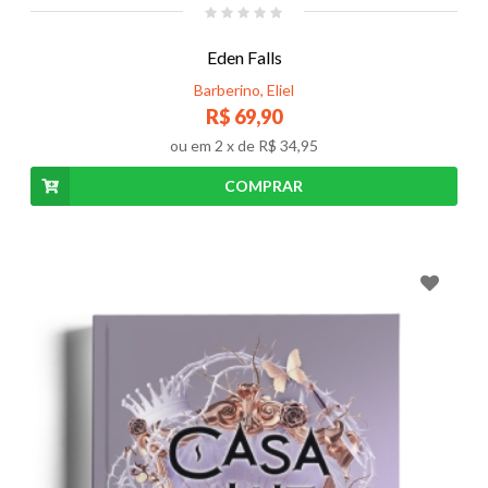
Eden Falls
Barberino, Eliel
R$ 69,90
ou em
2
x de
R$ 34,95
COMPRAR