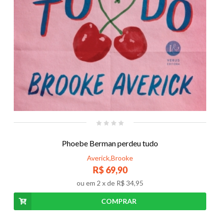
Phoebe Berman perdeu tudo
Averick,Brooke
R$ 69,90
ou em
2
x de
R$ 34,95
COMPRAR