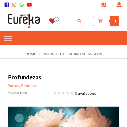
0
0
HOME
LIVROS
LITERATURA ESTRANGEIRA
Profundezas
Yarros, Rebecca
0 avaliações
9786559243730