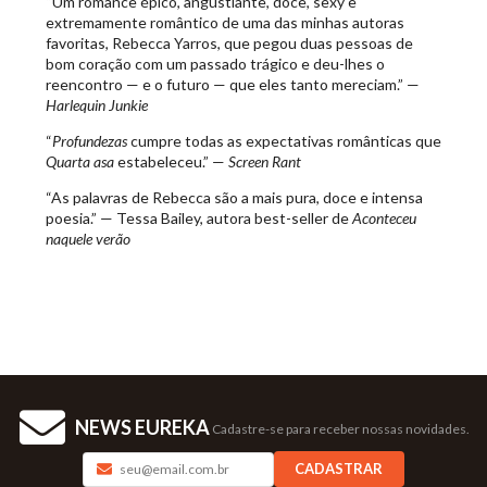
“Um romance épico, angustiante, doce, sexy e
extremamente romântico de uma das minhas autoras
favoritas, Rebecca Yarros, que pegou duas pessoas de
bom coração com um passado trágico e deu-lhes o
reencontro — e o futuro — que eles tanto mereciam.” —
Harlequin Junkie
“
Profundezas
cumpre todas as expectativas românticas que
Quarta asa
estabeleceu.” —
Screen Rant
“As palavras de Rebecca são a mais pura, doce e intensa
poesia.” — Tessa Bailey, autora best-seller de
Aconteceu
naquele verão
NEWS EUREKA
Cadastre-se para receber nossas novidades.
CADASTRAR