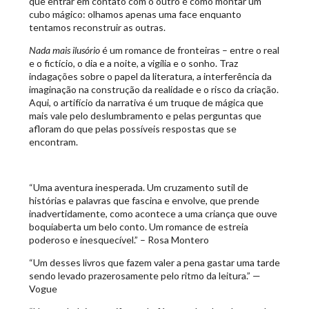
que entrar em contato com o outro é como montar um
cubo mágico: olhamos apenas uma face enquanto
tentamos reconstruir as outras.
Nada mais ilusório
é um romance de fronteiras – entre o real
e o fictício, o dia e a noite, a vigília e o sonho. Traz
indagações sobre o papel da literatura, a interferência da
imaginação na construção da realidade e o risco da criação.
Aqui, o artifício da narrativa é um truque de mágica que
mais vale pelo deslumbramento e pelas perguntas que
afloram do que pelas possíveis respostas que se
encontram.
“Uma aventura inesperada. Um cruzamento sutil de
histórias e palavras que fascina e envolve, que prende
inadvertidamente, como acontece a uma criança que ouve
boquiaberta um belo conto. Um romance de estreia
poderoso e inesquecível.” – Rosa Montero
“Um desses livros que fazem valer a pena gastar uma tarde
sendo levado prazerosamente pelo ritmo da leitura.” —
Vogue