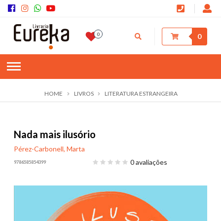
0
0
HOME
LIVROS
LITERATURA ESTRANGEIRA
Nada mais ilusório
Pérez-Carbonell, Marta
0 avaliações
9786585854399