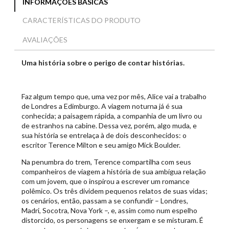
INFORMAÇÕES BÁSICAS
CARACTERÍSTICAS DO PRODUTO
AVALIAÇÕES
Uma história sobre o perigo de contar histórias.
Faz algum tempo que, uma vez por mês, Alice vai a trabalho
de Londres a Edimburgo. A viagem noturna já é sua
conhecida; a paisagem rápida, a companhia de um livro ou
de estranhos na cabine. Dessa vez, porém, algo muda, e
sua história se entrelaça à de dois desconhecidos: o
escritor Terence Milton e seu amigo Mick Boulder.
Na penumbra do trem, Terence compartilha com seus
companheiros de viagem a história de sua ambígua relação
com um jovem, que o inspirou a escrever um romance
polêmico. Os três dividem pequenos relatos de suas vidas;
os cenários, então, passam a se confundir – Londres,
Madri, Socotra, Nova York –, e, assim como num espelho
distorcido, os personagens se enxergam e se misturam. É