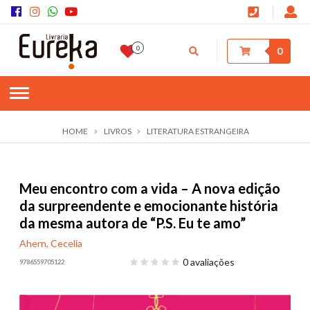
0
0
HOME
LIVROS
LITERATURA ESTRANGEIRA
Meu encontro com a vida – A nova edição
da surpreendente e emocionante história
da mesma autora de “P.S. Eu te amo”
Ahern, Cecelia
0 avaliações
9786559705122