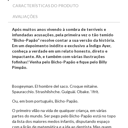
CARACTERÍSTICAS DO PRODUTO
AVALIAÇÕES
Após muitos anos vivendo à sombra de terríveis e
infundadas acusações, pela primeira vez o tão temido
“Bicho-Papão” resolve contar a sua versão da história.
Em um depoimento inédito e exclusivo a Índigo Ayer,
conheça a verdade em um relato honesto, direto e
impactante. Ah, e também com várias ilustrações
fofinhas! Venha pelo Bicho-Papão e fique pelo Billy
Pimpão.
Boogeyman. El hombre del saco. Croque mitaine.
Spauracchio. Strashilshche. Guiguài. Obake. ‘Ifrit
.
Ou, em bom português, Bicho-Papão.
O primeiro vilão na vida de qualquer criança, em várias
partes do mundo. Ser pego pelo Bicho-Papão está no topo
da lista dos maiores medos infantis, disputando espaço
com a lição de matemática e a ida ao dentista. Mas quem