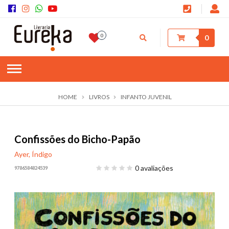
0
0
HOME
LIVROS
INFANTO JUVENIL
Confissões do Bicho-Papão
Ayer, Índigo
0 avaliações
9786584824539