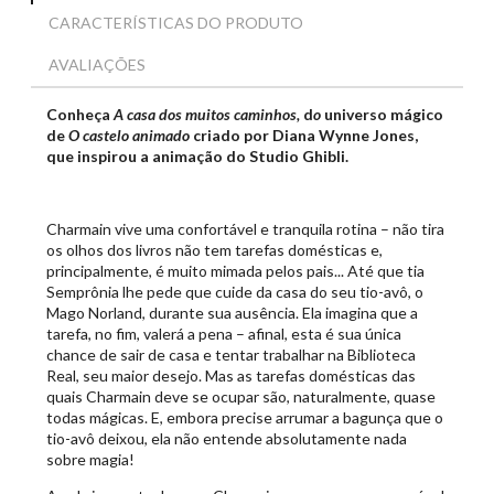
CARACTERÍSTICAS DO PRODUTO
AVALIAÇÕES
Conheça
A casa dos muitos caminhos,
d
o
universo mágico
de
O castelo animado
criado por Diana Wynne Jones,
que inspirou a animação do Studio Ghibli.
Charmain vive uma confortável e tranquila rotina – não tira
os olhos dos livros não tem tarefas domésticas e,
principalmente, é muito mimada pelos pais... Até que tia
Semprônia lhe pede que cuide da casa do seu tio-avô, o
Mago Norland, durante sua ausência. Ela imagina que a
tarefa, no fim, valerá a pena – afinal, esta é sua única
chance de sair de casa e tentar trabalhar na Biblioteca
Real, seu maior desejo. Mas as tarefas domésticas das
quais Charmain deve se ocupar são, naturalmente, quase
todas mágicas. E, embora precise arrumar a bagunça que o
tio-avô deixou, ela não entende absolutamente nada
sobre magia!