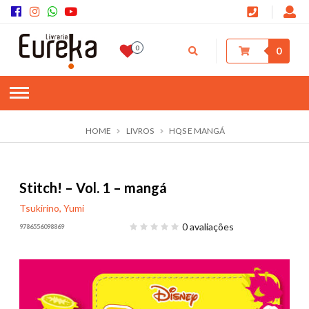
0
0
HOME
LIVROS
HQS E MANGÁ
Stitch! – Vol. 1 – mangá
Tsukirino, Yumi
0 avaliações
9786556098869