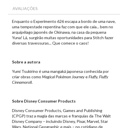
AVALIAÇÕES
Enquanto o Experimento 626 escapa a bordo de uma nave,
uma tempestade repentina faz com que ele caia... bem no
arquipélago japonês de Okinawa, na casa da pequena
Yuna! Lá, surgirão muitas oportunidades para Stitch fazer
diversas travessuras... Que comece o caos!
Sobre a autora
Yumi Tsukirino é uma mangaká japonesa conhecida por
criar obras como
Magical Pokémon Journey
e
Fluffy, Fluffy
Cinnamoroll
.
Sobre Disney Consumer Products
Disney Consumer Products, Games and Publishing
(CPGP) traz a magia das marcas e franquias da The Walt
Disney Company – incluindo Disney, Pixar, Marvel, Star
Wars, National Geographic e mais – no cotidiano de