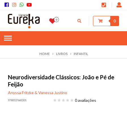
0
0
HOME
LIVROS
INFANTIL
Neurodiversidade Clássicos: João e Pé de
Feijão
Anyssa Fritzke & Vanessa Justino
0 avaliações
9788537663301