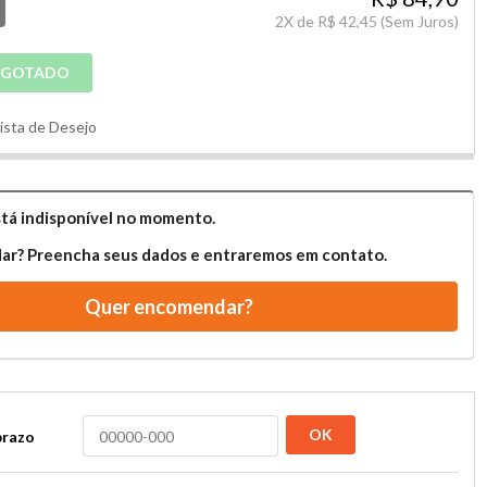
2
X de
R$ 42,45
(Sem Juros)
SGOTADO
Lista de Desejo
tá indisponível no momento.
r? Preencha seus dados e entraremos em contato.
Quer encomendar?
OK
prazo