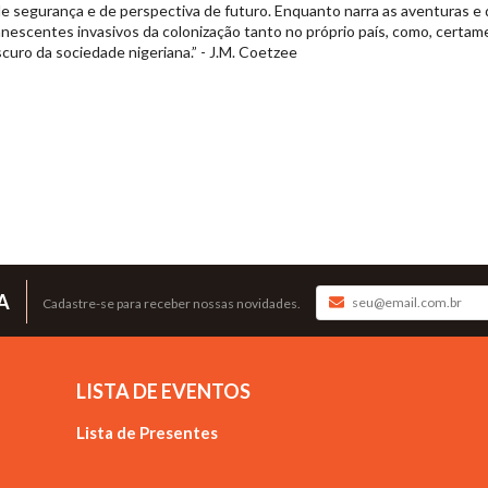
a de segurança e de perspectiva de futuro. Enquanto narra as aventuras 
anescentes invasivos da colonização tanto no próprio país, como, certam
scuro da sociedade nigeriana.” - J.M. Coetzee
A
Cadastre-se para receber nossas novidades.
LISTA DE EVENTOS
Lista de Presentes