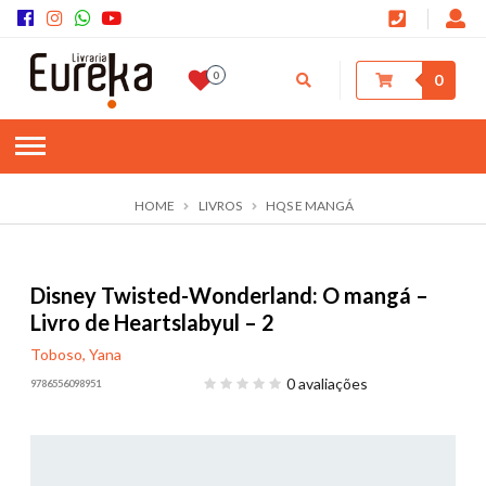
0
0
HOME
LIVROS
HQS E MANGÁ
Disney Twisted-Wonderland: O mangá –
Livro de Heartslabyul – 2
Toboso, Yana
0 avaliações
9786556098951