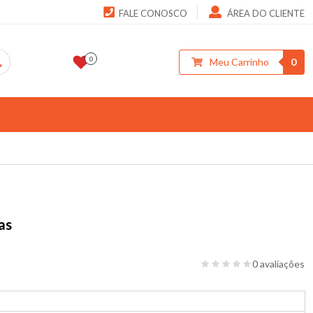
FALE CONOSCO
ÁREA DO CLIENTE
0
Meu Carrinho
0
as
0 avaliações