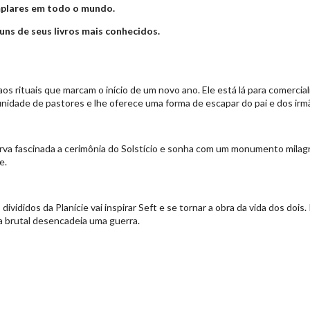
mplares em todo o mundo.
uns de seus livros mais conhecidos.
aos rituais que marcam o início de um novo ano. Ele está lá para comercial
unidade de pastores e lhe oferece uma forma de escapar do pai e dos irm
serva fascinada a cerimônia do Solstício e sonha com um monumento milag
e.
ivididos da Planície vai inspirar Seft e se tornar a obra da vida dos doi
ia brutal desencadeia uma guerra.