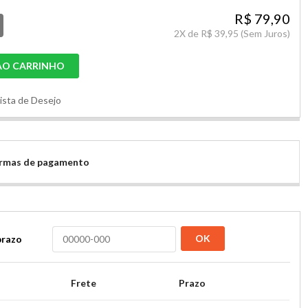
R$ 79,90
2
X de
R$ 39,95
(Sem Juros)
AO CARRINHO
Lista de Desejo
formas de pagamento
OK
prazo
Frete
Prazo