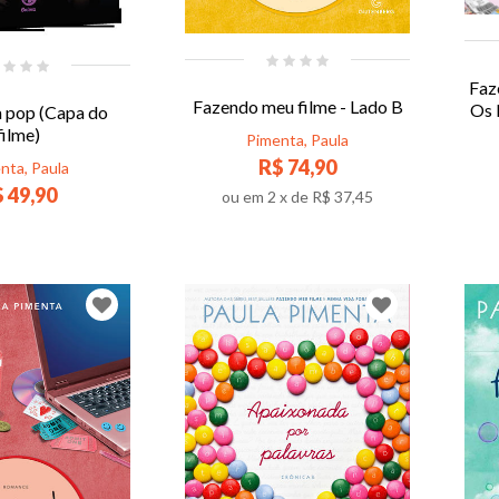
Faz
Fazendo meu filme - Lado B
Os 
a pop (Capa do
filme)
Pimenta, Paula
R$ 74,90
nta, Paula
 49,90
ou em
2
x de
R$ 37,45