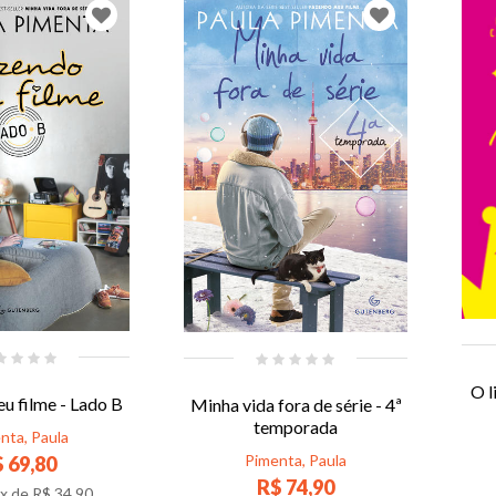
O l
u filme - Lado B
Minha vida fora de série - 4ª
temporada
nta, Paula
Pimenta, Paula
 69,80
R$ 74,90
x de
R$ 34,90