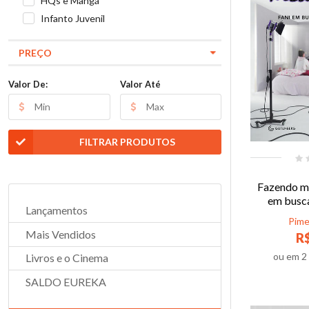
HQs e Mangá
Infanto Juvenil
PREÇO
Valor De:
Valor Até
FILTRAR PRODUTOS
Fazendo me
em busca 
Lançamentos
Pime
Mais Vendidos
R$
ou em
2
Livros e o Cinema
SALDO EUREKA