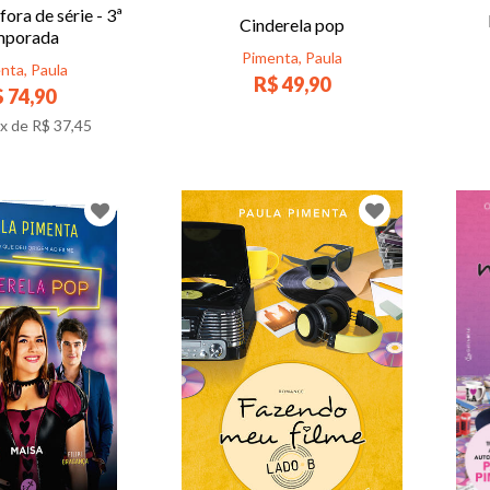
ora de série - 3ª
Cinderela pop
mporada
Pimenta, Paula
nta, Paula
R$ 49,90
 74,90
x de
R$ 37,45