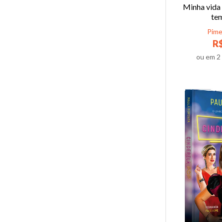
Minha vida f
te
Pime
R$
ou em
2