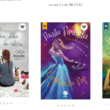
ou em
2
x de
R$ 37,45