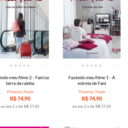
ndo meu filme 2 - Fani na
Fazendo meu filme 1 - A
terra da rainha
estreia de Fani
Pimenta, Paula
Pimenta, Paula
R$ 74,90
R$ 74,90
ou em
2
x de
R$ 37,45
ou em
2
x de
R$ 37,45