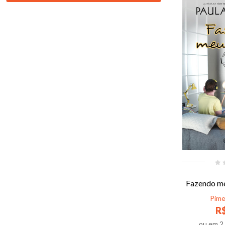
Fazendo me
Pime
R$
ou em
2