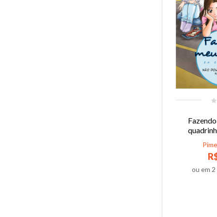
Fazendo
quadrinh
Pime
R$
ou em
2