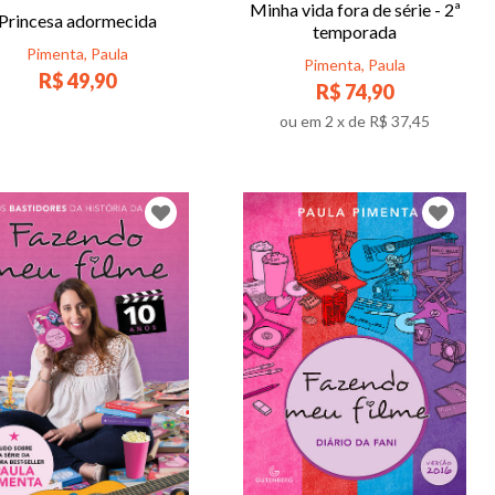
Minha vida fora de série - 2ª
Princesa adormecida
temporada
Pimenta, Paula
Pimenta, Paula
R$ 49,90
R$ 74,90
ou em
2
x de
R$ 37,45