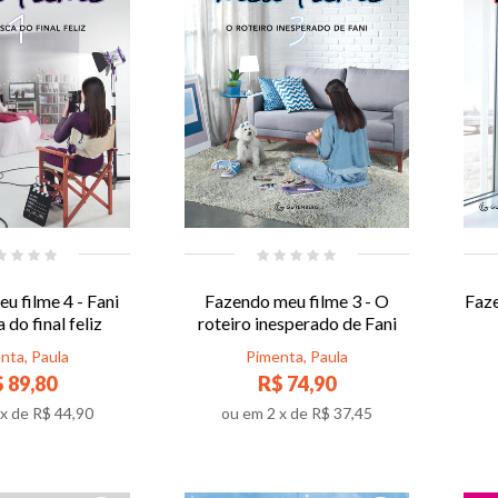
u filme 4 - Fani
Fazendo meu filme 3 - O
Faze
do final feliz
roteiro inesperado de Fani
nta, Paula
Pimenta, Paula
 89,80
R$ 74,90
x de
R$ 44,90
ou em
2
x de
R$ 37,45