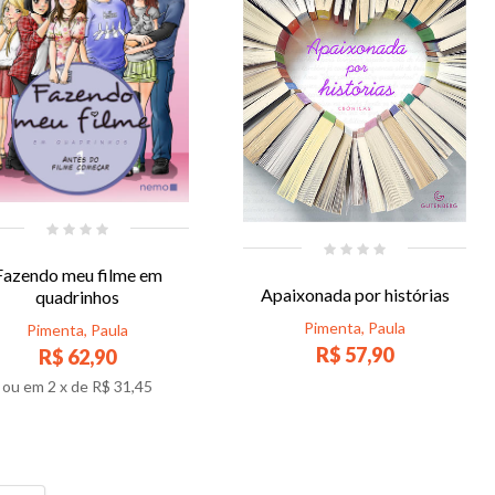
Fazendo meu filme em
Apaixonada por histórias
quadrinhos
Pimenta, Paula
Pimenta, Paula
R$ 57,90
R$ 62,90
ou em
2
x de
R$ 31,45