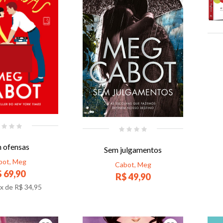
 ofensas
Sem julgamentos
bot, Meg
Cabot, Meg
 69,90
R$ 49,90
x de
R$ 34,95