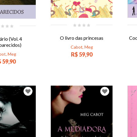
O livro das princesas
Cod
rio (Vol. 4
parecidos)
Cabot, Meg
R$ 59,90
bot, Meg
 59,90