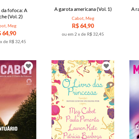
A garota americana (Vol. 1)
A r
 da fofoca: A
he (Vol. 2)
Cabot, Meg
R$ 64,90
bot, Meg
 64,90
ou em
2
x de
R$ 32,45
x de
R$ 32,45