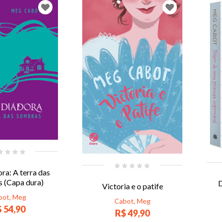
ra: A terra das
 (Capa dura)
D
Victoria e o patife
bot, Meg
Cabot, Meg
 54,90
R$ 49,90