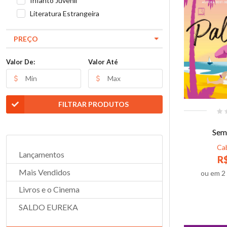
Infanto Juvenil
Literatura Estrangeira
PREÇO
Valor De:
Valor Até
FILTRAR PRODUTOS
Sem
Ca
Lançamentos
R$
Mais Vendidos
ou em
2
Livros e o Cinema
SALDO EUREKA