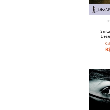
Santuá
Desa
Ca
R$