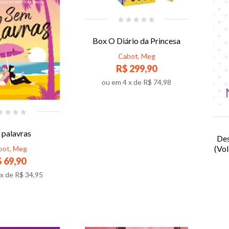
Box O Diário da Princesa
Cabot, Meg
R$ 299,90
ou em
4
x de
R$ 74,98
 palavras
Des
(Vol
bot, Meg
 69,90
x de
R$ 34,95