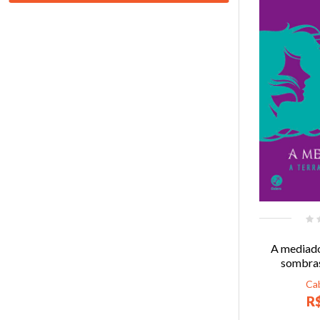
A mediado
sombras
Ca
R$