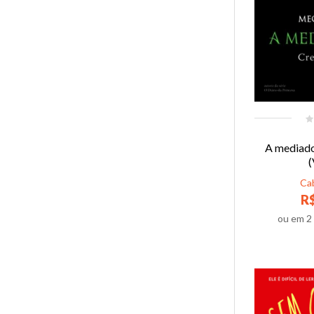
A mediado
(
Ca
R$
ou em
2