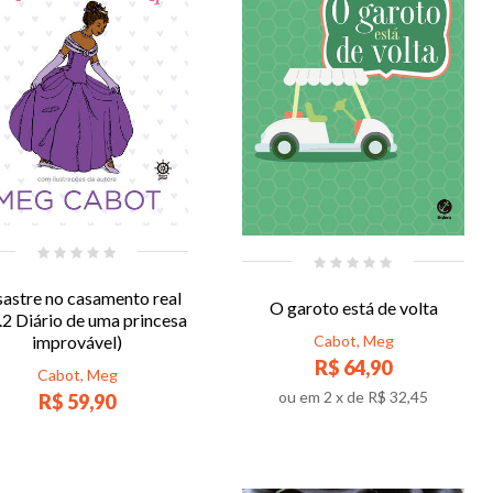
astre no casamento real
O garoto está de volta
.2 Diário de uma princesa
Cabot, Meg
improvável)
R$ 64,90
Cabot, Meg
ou em
2
x de
R$ 32,45
R$ 59,90