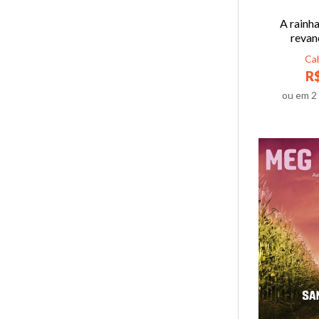
A rainha
revanc
Ca
R$
ou em
2