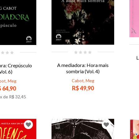
L
A mediadora: Hora mais
ra: Crepúsculo
sombria (Vol. 4)
Vol. 6)
Cabot, Meg
bot, Meg
R$ 49,90
 64,90
x de
R$ 32,45