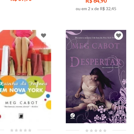
R$ 64,90
ou em
2
x de
R$ 32,45